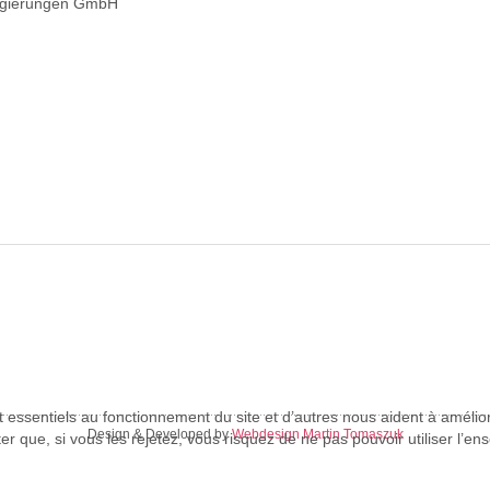
egierungen GmbH
 essentiels au fonctionnement du site et d’autres nous aident à améliore
Design & Developed by
Webdesign Martin Tomaszuk
que, si vous les rejetez, vous risquez de ne pas pouvoir utiliser l’ens